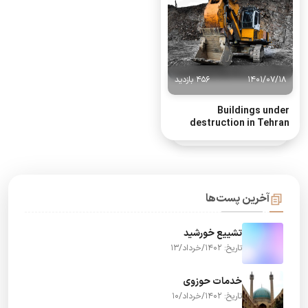
1401/07/18
456 بازدید
Buildings under
destruction in Tehran
آخرین پست‌ها
تشییع خورشید
تاریخ: 1402/خرداد/13
خدمات حوزوی
تاریخ: 1402/خرداد/10