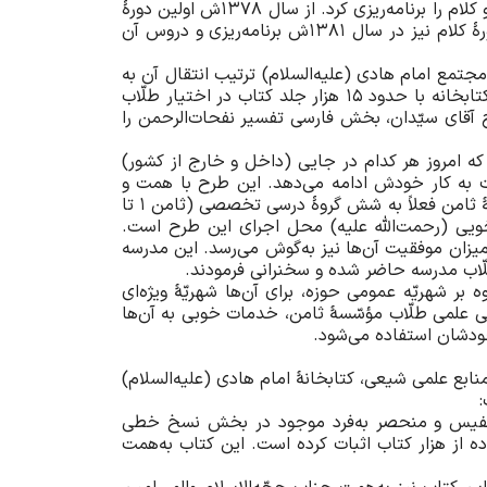
با توجّه به مسئلۀ تبلیغ دین و ضرورت تربیت افراد متخصص در بحث‌های تفسیری و کلامی، مدرسۀ ثامن دوره‌های تفسیر و کلام را برنامه‌ریزی کرد. از سال 1378ش اولین دورۀ
تفسیر با پذیرش طلّابی که در آزمون ورودی موفّق شدند شروع شد. دومین دورۀ تفسیر در سال 1381ش شروع گردید. دورۀ کلام نیز در سال 1381ش برنامه‌ریزی و دروس آن
جتمع امام هادی (علیه‌السلام) ترتیب انتقال آن به
مدرسه داده شد. آن کتابخانه به منابع جدید تجهیز و تبدیل به کتابخانۀ تخصّصی فقه، اصول، تفسیر و کلام گردید. این کتابخانه با حدود 15 هزار جلد کتاب در اختیار طلّاب
حاج آقای سیّدان، بخش فارسی تفسیر نفحات‌الرحمن را
ه امروز هر کدام در جایی (داخل و خارج از کشور)
 به کار خودش ادامه می‌دهد. این طرح با همت و
درایت خاص حاج آقا سیّد محمّد‌باقر مصباح (حفظه‌الله) و سعی و کوشش اساتید و مدیران به‌خوبی به‌پیش می‌رود. مدرسۀ ثامن فعلاً به شش گروۀ درسی تخصصی (ثامن 1 تا
خویی (رحمت‌الله علیه) محل اجرای این طرح است.
میزان موفقیت آن‌ها نیز به‌گوش می‌رسد. این مدرسه
لّاب مدرسه حاضر شده و سخنرانی فرمودند.
ر شهریّه عمومی حوزه، برای آن‌ها شهریّۀ ویژه‌ای
گی علمی طلّاب مؤسّسۀ ثامن، خدمات خوبی به آن‌ها
جودشان استفاده می‌شود.
ابع علمی شیعی، کتابخانۀ امام هادی (علیه‌السلام)
نسخۀ نفیس و منحصر به‌فرد موجود در بخش نسخ خطی
م) را با استفاده از هزار کتاب اثبات کرده است. این کتاب به‌همت