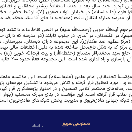
 (علیه‌السلام) که به معرفی نسخه‌های خطی کتابخانه می‌پردازد. ا
ین گردید. چند سال بعد با هدف استفادۀ بیشتر محققین و فضلای 
منتقل شد. بعد از تأسیس مدرسه مبارکۀ حضرت باق
ه مبارکه انتقال یافت (مصاحبه با حاج آقا سیّد محمّد‌رضا مصباح، 7 بهمن ماه 
 مرحوم آیت‌الله خویی (رحمت‌الله علیه) در اقصی نقاط عالم داشتند 
 (مرکز عظیم صد هکتاری). این مجموعه دارای دبستان، دبیرستان، دا
 مرکز که به شکل تاج‌‌محل ساخته‌ شده به دلیل اختلافات مالی نیمه‌ تم
ج سیّد محمّد‌باقر مصباح (حفظه‌الله) و بیت آیت‌الله خویی (ره) 
 مؤسّسۀ تحقیقاتی امام هادی (علیه‌السلام) است. این مؤسّسه ماه
 و… مورد تحقیق قرار گرفته و تلاش می‌شود با تشکیل دوره‌های پژ
، رساله‌های مختصر کلامی تصحیح و در اختیار پژوهشگران قرار گیرد
لاب قرار گرفته است. این مؤسّسه در بنای مبارک محسنیه (بلوار اب
یو شبکه جهانی هادی‌تی‌وی و مدیریت پخش شبکه‌های هادی‌تی‌وی است
دسترسی سریع
اسناد