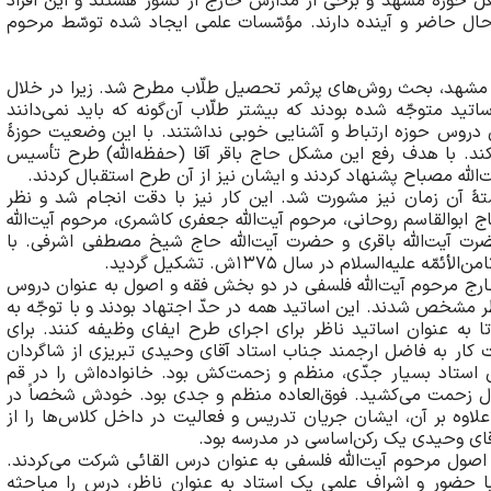
عل حوزۀ مشهد و برخی از مدارس خارج از کشور هستند و این افراد
حال حاضر و آینده دارند. مؤسّسات علمی ایجاد شده توسّط مرحوم
یه مشهد، بحث روش‌های پرثمر تحصیل طلّاب مطرح شد. زیرا در خلال
تید متوجّه شده بودند که بیشتر طلّاب آن‌گونه که باید نمی‌دانند
لی دروس حوزه ارتباط و آشنایی خوبی نداشتند. با این وضعیت حوزۀ
کند. با هدف رفع این مشکل حاج باقر آقا (حفظه‌الله) طرح تأسیس
یت‌الله مصباح پشنهاد کردند و ایشان نیز از آن طرح استقبال کردند.
تۀ آن زمان نیز مشورت شد. این کار نیز با دقت انجام شد و نظر
 ابو‌القاسم روحانی، مرحوم آیت‌الله جعفری کاشمری، مرحوم آیت‌الله
 حضرت آیت‌الله باقری و حضرت آیت‌الله حاج شیخ مصطفی اشرفی. با
ه‌السلام در سال 1375ش. تشکیل گردید.
‌آموز درس خارج مرحوم آیت‌الله فلسفی در دو‌ بخش فقه و اصول به عنوان دروس
ر مشخص شدند. این اساتید همه در حدّ اجتهاد بودند و با توجّه به
تا به عنوان اساتید ناظر برای اجرای طرح ایفای وظیفه کنند. برای
ت کار به فاضل ارجمند جناب استاد آقای وحیدی تبریزی از شاگردان
ن استاد بسیار جدّی، منظم و زحمت‌کش بود. خانواده‌اش را در قم
ل زحمت می‌کشید. فوق‌العاده منظم و جدی بود. خودش شخصاً در
لاوه بر آن، ایشان جریان تدریس و فعالیت در داخل کلاس‌ها را از
ای وحیدی یک رکن‌اساسی در مدرسه بود.
 اصول مرحوم آیت‌الله فلسفی به عنوان درس القائی شرکت می‌کردند.
سه آمده و در گروه‌های 5 یا 6 نفری با حضور و اشراف علمی یک استاد به عنوان ناظر، درس را مباحثه