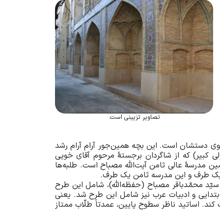
تصاویر تزیینی است.
وی دستشان است. این بچه همین‌جور آرام آرام رشد
لی کبیر) که از شاگردان برجستۀ مرحوم آقای خویی
مین مدرسۀ عالی ثامن آیت‌الله مصباح است. طلبه‌ها
 یک طرف و این مدرسه ثامن یک طرف.
د محمّد‌باقر مصباح (حفظه‌الله)، شامل این طرح
دایی و ادبیات عرب نیز شامل این طرح شد. یعنی
ناظر شرکت کند. اساتید ناظر سطوح پایین، عمدتاً طلّاب ممتاز