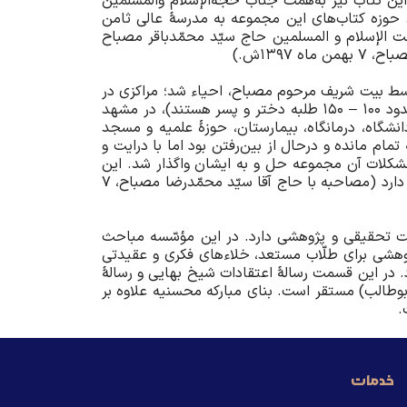
ین کتاب نیز به‌همت جناب حجّه‌الإسلام والمسلمین
حوزه کتاب‌های این مجموعه به مدرسۀ عالی ثامن
ر‌العلوم (علیه‌السلام) در خیابان نواب صفوی (7)، توسّط حضرت حجّت الإسلام و المسلمین حاج سیّد محمّد‌باقر مصباح
1397ش.)
توسط بیت شریف مرحوم مصباح، احیاء شد؛ مراکزی در
آمریکا (در دو شهر)، در کانادا، در مونترال (یک مرکز مهم)، در انگلستان، در آلمان، در جنوب تایلند (دو مدرسه که دارای حدود 100 – 150 طلبه دختر و پسر هستند)، در مشهد
نشگاه، درمانگاه، بیمارستان، حوزۀ علمیه و مسجد
ام مانده و در‌حال از بین‌رفتن بود اما با درایت و
مشکلات آن مجموعه حل و به ایشان واگذار شد. این
مرکز حدود هزار کلاس دارد که حدود 70 – 80 کلاس آن بازسازی و راه‌‌اندازی شده است. این مجموعه فعلاً حدود 200 طلبه دارد (مصاحبه با حاج آقا سیّد محمّد‌رضا مصباح، 7
یّت تحقیقی و پژوهشی دارد. در این مؤسّسه مباحث
وهشی برای طلّاب مستعد، خلاء‌های فکری و عقیدتی
. در این قسمت رسالۀ اعتقادات شیخ بهایی و رسالۀ
وطالب) مستقر است. بنای مبارکه محسنیه علاوه بر
.
خدمات