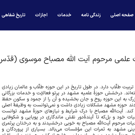
صفحه اصلی
زندگی نامه
خدمات
اجازات
تاریخ شفاهی
علمی مرحوم آیت الله مصباح موسوی (قدّس 
ربیت طلّاب دارد. در طول تاریخ در این حوزه طلّاب و عالمان زیادی
ته‌اند. درخشش حوزۀ علمیه مشهد در پرتو فعالیّت و خدمات بزرگانی
بزرگ به این حوزه روح و جان بخشیده و آن را از جمود و سکون حفظ
نبودند حوزه مشهد مشکلات زیادی داشت و نمی‌توانست به وظیفۀ اصلی
ند. آیت‌الله مصباح با درک شرایط و نیازهای حوزۀ مشهد توانست
یات خود و بل‌که تا آیندۀ‌دور نقش ماندگاری در پویایی و شکوفایی
ت مرحوم آیت‌الله مصباح به خوبی درخشیدند و به درختان پر‌ثمری
ی مشهد به ثمرات این مؤسّسات می‌بالد. بسیاری از پروردگان و