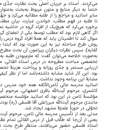
می‌کردند. استاد بر جریان اصلی بحث نظارت جدّی می‌
حتماً به دیگر منابع و متون مربوط به‌بحث به‌عنو
سایر اساتید و مراجع را از طلبه مطالبه می‌کرد و ج
تا طلبه در فهم مطلب، خواندن عبارت، بیان مطلب،
بر‌خورد می‌کرد که هیچ‌یک از افراد گروه در حاشیه 
اگر گاهی لازم بود که مطلب توسط یکی از اعضای گروه
سوال کند تا اطمینان یابد که همۀ افراد گروه درس ر
روش طرح مباحثه نیز به این صورت بود که ابتدا 
کفایه)، سپس نظرات دیگران پیرامون آن بحث مطرح می
به‌صورت خلاصه می‌توان گفت: که ملزم‌بودن طلبه ب
تخصصی مباحث مطروحه در درس استاد القائی، مطا
ارزیابی مستمر و جدّی روزانه و پرداخت هزینۀ تحص
بود. این کار شاید مشابه داشته‌باشد اما از نظر کی
مشابۀ این برنامه وجود نداشت.
اساتید مدرسه عالی ثامن‌الأئمّه همه خود مدرس درس
کاشمری، مرحوم آیت‌الله باقری اصفهانی، مرحوم آیت‌
مؤسّسۀ ثامن در این بود که اساتید مؤسّسه منحصر‌به
مانندی مرحوم آیت‌الله میرزاعلی آقا فلسفی (ره) بو
تحوّلی در حوزۀ علمیّۀ مشهد ایجاد شد.
مدتی بعد از تأسیس مدرسه عالی ثامن، مرحوم آیت‌ال
یعنی از آن‌جا که طلّاب قبل از درس القائی تمام ن
استاد فلسفی حضور می‌یافتند، منتظر طرح بحث نبو