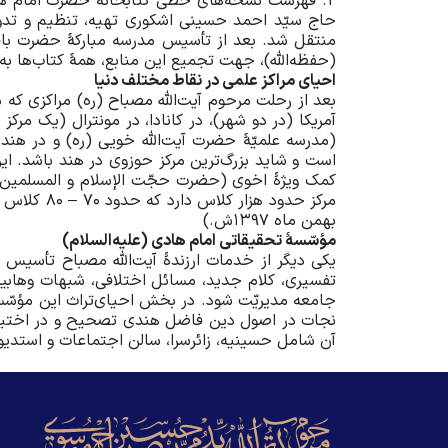
2. فهرست نسخه‌های خطّی کتابخانۀ حضرت امام هادی
حاج سیّد احمد حسینی اشکوری تهیه، تنظیم و تدو
(حفظه‌الله)، جهت تجمیع این منابع، همۀ کتاب‌ها به آن مدرس
احیای مراکز علمی در نقاط مختلف دنیا
بعد از رحلت مرحوم آیت‌الله مصباح (ره) مراکزی که
(مدرسه علمیّۀ حضرت آیت‌الله خویی (ره) و در هند
است و شاید بزرگ‌‌ترین مرکز حوزوی در هند باشد. این
کمک ویژۀ اخوی (حضرت حجّت الإسلام و المسلمین حا
بهمن ماه 1397ش.)
مؤسّسۀ تحقیقاتی امام هادی (علیه‌السلام)
یکی دیگر از خدمات ارزندۀ آیت‌الله مصباح تأسیس
تفسیری، کلام جدید، مسائل اختلافی، شبهات وهابیت
جامعه مدیریّت شود. در بخش احیای‌تراث این مؤسّسه
نجات در اصول دین فاضل هندی تصحیح و در اختیار ط
آن شامل حسینیه، زائر‌سرا، سالن اجتماعات و استد