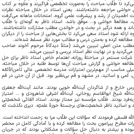
کرد تا طلّاب مباحث را به‌صورت تخصّصی فرا‌گیرند و علاوه بر کتاب
ان حواشی مراجعه داشته‌باشند. یعنی استاد در خلال مباحثه نظرات
هّت اطمینان از رشد و پیشرفت علمی گروه، امتحانات ماهانه می‌گرفت
 مطالعۀ حواشی و… موفّق باشد. استاد ناظر به گونه‌ای با طلّاب
نماند و همه درگیر در بحث و در خواندن مطلب مشارکت داشته‌باشند.
 ارائه شود استاد سعی می‌کرد تا بخش‌هایی از مباحث را از دیگران
ا مطالعه کرده و به‌متن درس و مطالب مورد نظر مسلط شده‌اند.
مطلب متن اصلی تبیین می‌شد (مثلاً دیدگاۀ مرحوم آخوند صاحب
‌گردید و در نهایت نظر استاد بررسی و تبیین می‌شد.
ه شرکت مستمر در مباحثۀ روزانه، اهتمام خاص استاد ناظر برای حل
لعه حواشی و گزارش مباحث آن‌ها توسط طلبه در خلال مباحثه،
یلی مناسب از مهم‌ترین امتیازات مدرسه تخصصی عالی ثامن‌الأئمّه
فی، کمی و اساتید، در مشهد و قم بی‌نظیر بود. قبل از آن حتی در قم
 خارج و از شاگردان آیت‌الله خویی بودند. مانند آیت‌الله جعفری
الله شیخ ابو‌القاسم روحانی، آیت‌الله اشرفی شاهرودی و … امتیاز
‌فرد بودند. طلّاب مؤسسه نیز ممتاز بودند. استاد القائی شخصیّتی
دند و اساتید ناظر شخصیّت‌های برجستۀ حوزۀ علمیّه. دیری نگذشت که
له فلسفی فرمودند که سؤالات این طلّاب مرا به زحمت انداخته است.
ظرات مطرح پیرامون بحث را مطالعه کرده و با آمادگی کامل در محضر
ده و بیشتر به دنبال حل سؤالات و مشکلاتی بودند که در جریان