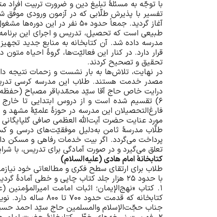
آغاز گردید. جمعاً حدود 50 نفر در این دوره‌ها مشغول تحصیل گردیدند.
طبیعی است که تحصیل، تدریس و اجرای این برنامه‌ها 
قرار دارد. در کنار این فعالیّت‌ها، گروۀ احیاه مت
تحقیق و تصحیح کردند.
در نهایت، تلاش‌ها به بار نشست و زحمات نتیجه دا
مصدر خدمت هستند. طلاب این مدرسه کرسی تدریس، 
6) تقسیم شده است و از دروس ابتدایی تا خارج 
فارغ‌التحصیلان این مدرسه در حوزۀ علمیّۀ مشهد و س
مورد عنایت حضرت آیت‌الله العظمی صافی گلپایگانی 
طلّاب مدرسۀ ثامن به‌دلیل موفقیّت‌های درسی و کسب
پرداخت می‌گردد. اگر بیت خدمات رفاهی و مسکن داشت
تعلق می‌گیرد و در صورت آمادگی برای تدریس، با شر
کتابخا
نۀ
امام هادی (علیه‌السلام)
طلاب برای ارتقای سطح فکری و مطالعاتی خود نیازمند
با حدود 25 هزار جلد کتاب چاپی و خطی آمادۀ گردید. تاکنون دو کتاب ارزشمند زیر از طرف این کتابخانه انتشار یافته است:
1. کتاب «نهج‌الإیمان؛ اثبات امامت امیر‌المؤمن
کتابخانه که قدمت ح
جناب حجّت‌الإسلام والمسلمین حاج سیّد احمد حسی