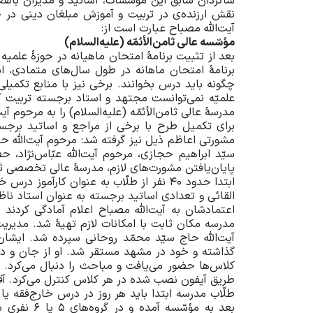
شاگردان سابق این مؤسّسات، اساتید و مدیران بالف
نقش ارزنده‌ی در تربیت و آموزش مبلغان دینی در 
آیت‌الله مصباح عبارت است از:
مؤسّسه عالی ثامن‌الأئمّه (علیه‌السلام)
بعد از تثبیت برنامۀ امتحان ماهیانه در حوزۀ علم
برنامۀ امتحان ماهانه در طول سال‌های متمادی، اسا
چگونه باید درس بخوانند. برخی نیز با منابع تکمی
علمیّه نمی‌توانست مجتهد و استاد برجسته تربیت 
مدرسۀ عالی ثامن‌الأئمّه (علیه‌السلام) را به مرحوم آ
برای تکمیل طرح با برخی از مراجع و اساتید برجس
مشورتی اعاظم ذیل نیز گرفته شد: مرحوم آیت‌الله حاج
سیّد ابراهیم حجازی، مرحوم آیت‌الله عبّاس‌نژاد،
پایان‌یافتن مشورت‌های لازم، مدرسۀ عالی تخصصی ثامن‌الأئمّه علی
ابتدا حدود 40 نفر از طلّاب به عنوان کار
القائی و تعدادی اساتید برجسته به عنوان استاد ناظ
اعتمادشان به آیت‌الله مصباح اعلام آمادگی کردند 
مدرسه مکان ثابت با امکانات لازم تهیۀ شد. مدیری
آیت‌الله حاج سیّد محمّد روحانی سپرده شد. ایشا
گذاشته و خود در مشهد مستقر شد. او از جان و د
کلاس‌ها حضور می‌یافت و مباحث را دنبال می‌کرد. ع
طریق آیفون نصب شده در هر کلاس کنترل می‌کرد. آق
طلّاب مدرسه ابتدا باید هر روز در درس خارج‌فقه یا
بعد به مؤسّ