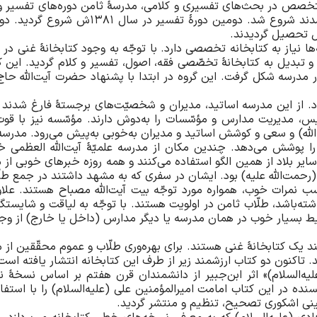
نیاز به کتابخانه تخصصی دارد. با توجّه به وجود کتابخانۀ غنی در م
ون در مدرسه شکل گرفت. این گروه در ابتدا با پشنهاد حضرت آیت‌الله 
د. از این مدرسه اساتید، مدیران و شخصیّت‌های برجستۀ فارغ شدند ک
مدیریت مدارس و مؤسّسات را به‌دوش دارند. مؤسّسه نیز با قوت
را پوشش می‌دهد. چندین مکان از مدرسه علمیّۀ آیت‌الله العظمی 
ایر بلاد از همین الگو استفاده می‌کنند و همه روزه خبرهای خوبی از 
(رحمت‌الله علیه) بود. ایشان در سفری که به مشهد داشتند در جمع ط
 نمرات خوب، همواره مورد توجّه بیت آیت‌الله مصباح هستند. علاوه ب
ه‌باشد، طلّاب ثامن در اولویت هستند. با توجّه به لیاقت و شایست
ایط بسیار خوب در همان مدرسه یا دیگر مدارس (داخل یا خارج) از و
 یک کتابخانۀ غنی هستند. برای بهره‌وری طلّاب و عموم محقّقین از من
ین (علیه‌السلام)» اثر ابن‌جبیر از دانشمندان قرن هفتم بر اساس 
دود 700 تا 800 ساله دارد. نویسنده در این کتاب امامت امیر‌المؤمنین علی (علیه‌السلا
نی اشکوری تصحیح، تنظیم و منتشر گردید.